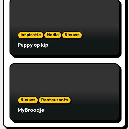
Inspiratie
Media
Nieuws
Puppy op kip
Nieuws
Restaurants
MyBroodje