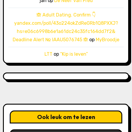
jan
op
De Neef van Fred
🙈 Adult Dating. Confirm 👇
yandex.com/poll/43o224okZdReGRb1Q8PXXJ?
hs=e06c6998b6e1a61dc24c35fc164dd7f2&
Deadline Alert № IAAU5076745 🙈
op
MyBroodje
LTT
op
“Kip is leven”
Ook leuk om te lezen