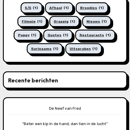
5/5
(1)
Afhaal
(1)
Broodjes
(1)
Filmpje
(1)
Grappig
(1)
Nieuws
(1)
Puppy
(1)
Quotes
(1)
Restaurants
(1)
Surinaams
(1)
Uitspraken
(1)
Recente berichten
De Neef van Fred
“Beter een kip in de hand, dan tien in de lucht”