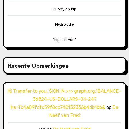
Puppy op kip
MyBroodje
“Kip is leven”
Recente Opmerkingen
🗒 Transfer to you. SIGN IN >>> graph.org/BALANCE-
36824-US-DOLLARS-04-24?
hs=fb4a09fcfc59f8cb748152336b4db1bb&
op
De
Neef van Fred