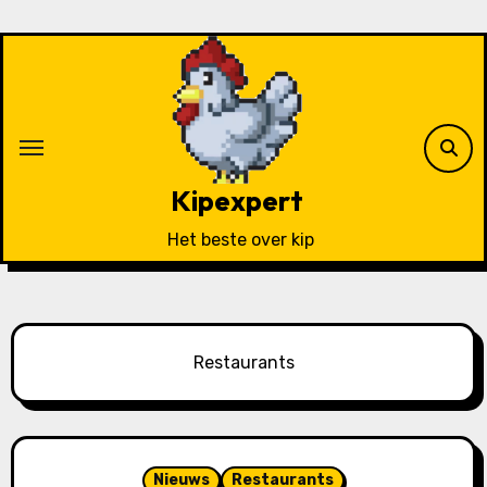
Ga
naar
de
inhoud
Kipexpert
Het beste over kip
Restaurants
Nieuws
Restaurants