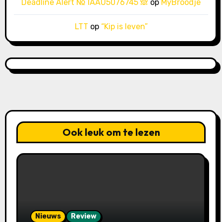
Deadline Alert № IAAU5076745 🙈
op
MyBroodje
LTT
op
“Kip is leven”
Ook leuk om te lezen
Nieuws
Review