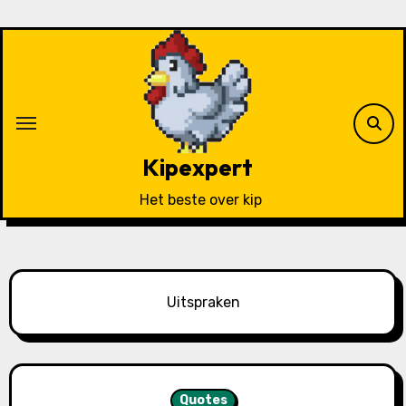
Ga
naar
de
inhoud
Kipexpert
Het beste over kip
Uitspraken
Quotes