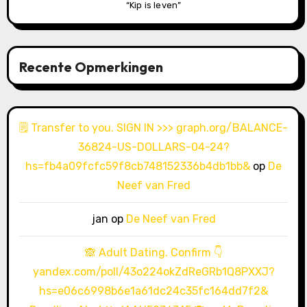
“Kip is leven”
Recente Opmerkingen
🗒 Transfer to you. SIGN IN >>> graph.org/BALANCE-
36824-US-DOLLARS-04-24?
hs=fb4a09fcfc59f8cb748152336b4db1bb&
op
De
Neef van Fred
jan
op
De Neef van Fred
🙈 Adult Dating. Confirm 👇
yandex.com/poll/43o224okZdReGRb1Q8PXXJ?
hs=e06c6998b6e1a61dc24c35fc164dd7f2&