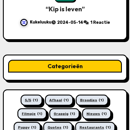
“Kip is leven”
Kukeluuku
2024-05-14
1 Reactie
Categorieën
5/5
(1)
Afhaal
(1)
Broodjes
(1)
Filmpje
(1)
Grappig
(1)
Nieuws
(1)
Puppy
(1)
Quotes
(1)
Restaurants
(1)